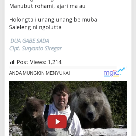
Manubut rohami, ajari ma au
Holongta i unang unang be muba
Saleleng ni ngolutta
DUA GABE SADA
Cipt. Suryanto Siregar
Post Views:
1,214