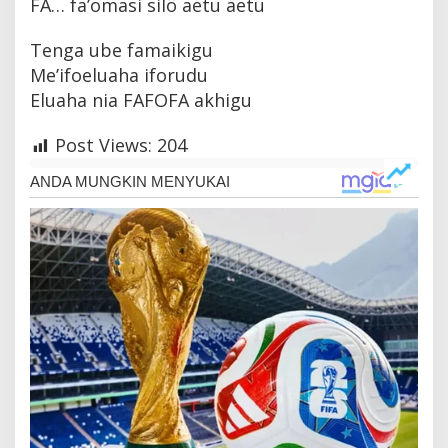
FA… fa’omasi silö aetu aetu
Tenga ube famaikigu
Me’ifoeluaha iforudu
Eluaha nia FAFOFA akhigu
Post Views:
204