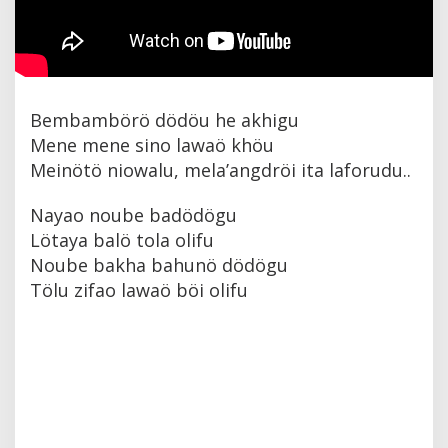
Bembambörö dödöu he akhigu
Mene mene sino lawaö khöu
Meinötö niowalu, mela’angdröi ita laforudu..
Nayao noube badödögu
Lötaya balö tola olifu
Noube bakha bahunö dödögu
Tölu zifao lawaö böi olifu