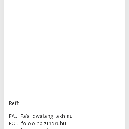
Reff:
FA… Fa’a lowalangi akhigu
FO… folo’ö ba zindruhu