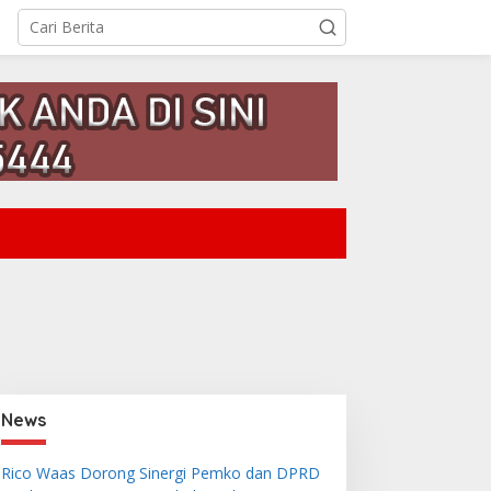
Nias
Lirik Lagu Ena’o – Yusman Las
Lagu Nias
 Mei 2026
irik Seberkas Sinar –
Lirik Lagu Antara Nyata
eddy Dores
dan Maya – Obbie Messakh
News
Rico Waas Dorong Sinergi Pemko dan DPRD