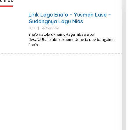
gu nias
Lirik Lagu Ena’o – Yusman Lase –
Gudangnya Lagu Nias
Oleh
Nias
|
28 Mei 2026
Lirik
Ena’o natola ukhamoHaga mbawa ba
Metro
desa’aUhalo ube’e khomoUohe ia ube bangaimo
Ena’o