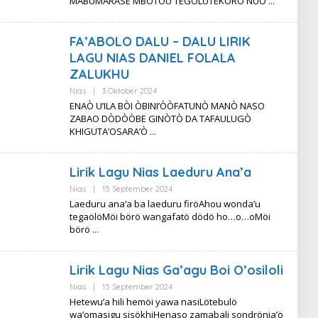
MABUMARASE MBOTOU TEGOLUTEKORO NUO
FA’ABOLO DALU – DALU LIRIK
LAGU NIAS DANIEL FOLALA
ZALUKHU
Oleh
Nias
|
3 Oktober 2024
Lirik
ENAÒ U’ILA BÒI ÒBINI’ÒÒFATUNÒ MANÒ NASO
Metro
ZABAO DÒDÒÒBE GINÒTÒ DA TAFAULUGÒ
KHIGUTA’OSARA’Ò
Lirik Lagu Nias Laeduru Ana’a
Oleh
Nias
|
15 September 2024
Lirik
Laeduru ana’a ba laeduru firöAhou wonda’u
Metro
tegaölöMöi börö wangafatö dödö ho…o…oMöi
börö
Lirik Lagu Nias Ga’agu Boi O’osiloli
Oleh
Nias
|
15 September 2024
Lirik
Hetewu’a hili hemöi yawa nasiLötebulö
Metro
wa’omasigu sisökhiHenaso zamabali sondrönia’ö