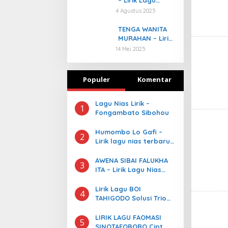
Daniel Folala
4 Agustus 2025
Zalukhugu
TENGA WANITA
MURAHAN – Lirik
Lagu Nidar
14 Mei 2025
Giawa
Populer
Komentar
Lagu Nias Lirik –
1
Fongambato Sibohou
Humombo Lo Gafi –
2
Lirik lagu nias terbaru
dan terpopuler
AWENA SIBAI FALUKHA
3
ITA – Lirik Lagu Nias
Terhits 2021
Lirik Lagu BOI
4
TAHIGODO Solusi Trio
Mandiri
LIRIK LAGU FAOMASI
5
SINOTAFOBORO Cipt.