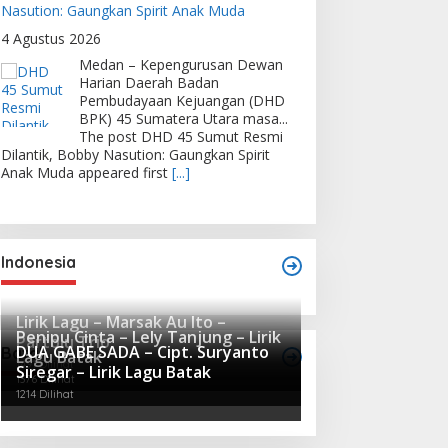
Nasution: Gaungkan Spirit Anak Muda
4 Agustus 2026
Medan – Kepengurusan Dewan
Harian Daerah Badan
Pembudayaan Kejuangan (DHD
BPK) 45 Sumatera Utara masa...
The post DHD 45 Sumut Resmi
Dilantik, Bobby Nasution: Gaungkan Spirit
Anak Muda appeared first
[...]
Indonesia
Lirik Lagu – Marsak Au Ito –
Penipu Cinta – Lely Tanjung – Lirik
Partolu Trio
DUA GABE SADA – Cipt. Suryanto
Batak
Lagu Batak
1491 Dilihat
Siregar – Lirik Lagu Batak
1376 Dilihat
1214 Dilihat