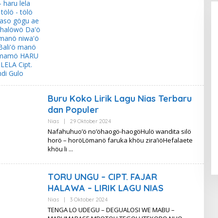
Buru Koko Lirik Lagu Nias Terbaru
dan Populer
Oleh
Nias
|
29 Oktober 2024
Lirik
Nafahuhuo’ö no’öhaogö-haogöHulö wandita silö
Metro
horö – horöLömanö faruka khöu zira’iöHefalaete
khöu li
TORU UNGU – CIPT. FAJAR
HALAWA – LIRIK LAGU NIAS
Oleh
Nias
|
3 Oktober 2024
Lirik
TENGA LO UDEGU – DEGUALOSI WE MABU –
Metro