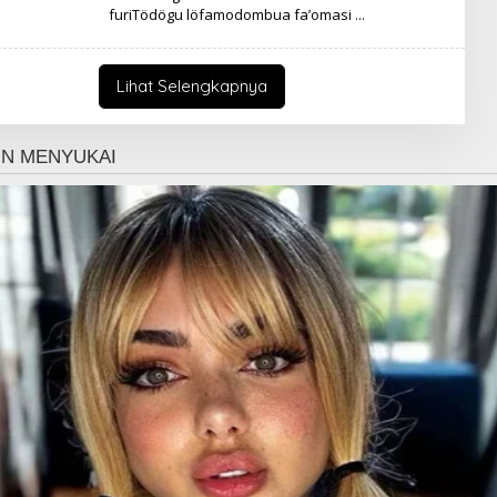
furiTödögu löfamodombua fa’omasi
Lihat Selengkapnya