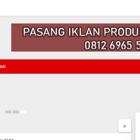
AK
ik Lagu Daniel Folala
28
agu Biarkan Aku
Lirik Lagu Tak Ingin Sendiri
L
is – Tommy J. Pisa
– Dian Piesesha
D
»