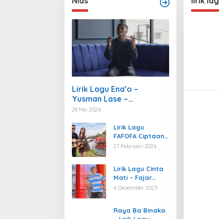
Nias
lirik la
Lirik Lagu Ena’o –
Yusman Lase –
Gudangnya Lagu Nias
28 Mei 2026
Lirik Lagu
FAFOFA Ciptaan
Fajar Halawa
27 Februari 2026
Vocal Rendi
Gulo
Lirik Lagu Cinta
Mati – Fajar
Halawa
6 Desember 2025
Raya Ba Binaka
– Lirik Lagu