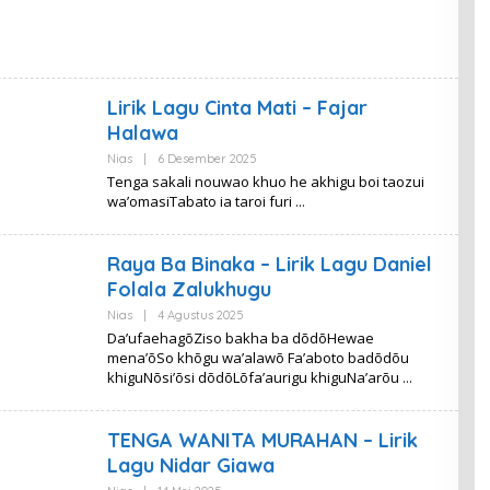
Lirik Lagu Cinta Mati – Fajar
Halawa
Oleh
Nias
|
6 Desember 2025
Lirik
Tenga sakali nouwao khuo he akhigu boi taozui
Metro
wa’omasiTabato ia taroi furi
Raya Ba Binaka – Lirik Lagu Daniel
Folala Zalukhugu
Oleh
Nias
|
4 Agustus 2025
Lirik
Da’ufaehagõZiso bakha ba dõdõHewae
Metro
mena’õSo khõgu wa’alawõ Fa’aboto badõdõu
khiguNõsi’õsi dõdõLõfa’aurigu khiguNa’arõu
TENGA WANITA MURAHAN – Lirik
Lagu Nidar Giawa