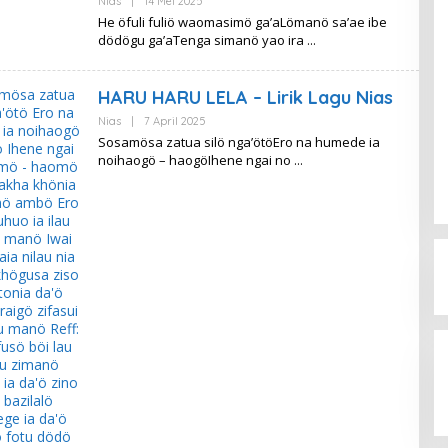
Oleh
Nias
|
14 Mei 2025
Lirik
He öfuli fuliö waomasimö ga’aLömanö sa’ae ibe
Metro
dödögu ga’aTenga simanö yao ira
HARU HARU LELA – Lirik Lagu Nias
Oleh
Nias
|
7 April 2025
Lirik
Sosamösa zatua silö nga’ötöEro na humede ia
Metro
noihaogö – haogöIhene ngai no